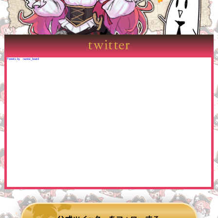
Tweets by razest_board