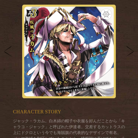
前へ
次
CHARACTER STORY
ジャック・ラカム。白木綿の帽子や衣服を好んだことから「キ
ャラコ・ジャック」と呼ばれた伊達者。交差するカットラスの
上にドクロという今でも海賊旗の代表的なデザインで有名。