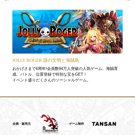
JOLLY ROGER 謎の文明と海賊島
おかげさまで6周年!会員数94万人突破の人気ゲーム。海賊育
成、バトル、位置登録で特別な宝をGET！
イベント盛りだくさんのソーシャルゲーム。
RAZEST
TANSAN
企画・販売元
ゲーム制作