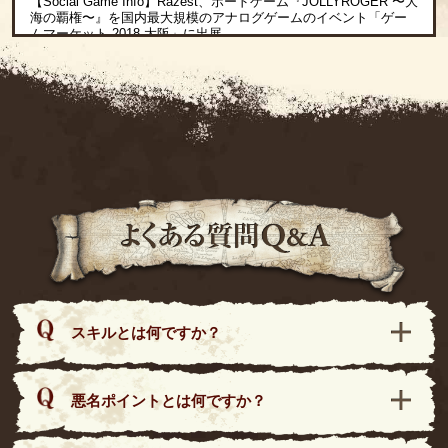
【Social Game Info】Razest、ボードゲーム『JOLLYROGER 〜大
海の覇権〜』を国内最大規模のアナログゲームのイベント「ゲー
ムマーケット 2018 大阪」に出展
2018/03/27
【Gamer】Webゲーム「JOLLY ROGER」がボードゲームになっ
た！「JOLLY ROGER ～大海の覇権～」がイベント「ゲームマー
ケット 2018 大阪」に出展決定
2018/03/26
大人気Webゲーム『ジョリーロジャー ～謎の文明と海賊島～』が
ボードゲームになって新発売！！
スキルとは何ですか？
悪名ポイントとは何ですか？