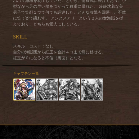
バハマ海域を制圧していたことから、情報戦に長けており、小
型ながら足の早い船をつかって狡猾に暴れた。 冷静沈着な美
男子で笑顔１つで何でも調達した。どんな攻撃も回避し、不敵
に笑う姿で惑わす。 アンとメアリーという２人の女海賊を従
えており、どちらも愛人にしている。
SKILL
スキル コスト：なし
自分の海賊団から紅玉を合計４コまで島に移せる。
紅玉が０になると不信（裏面）となる。
キャプテン一覧